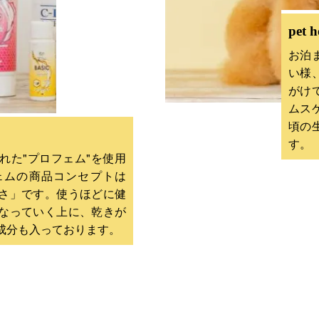
pet h
お泊
い様
がけ
ムス
頃の
す。
れた"プロフェム"を使用
ェムの商品コンセプトは
さ」です。使うほどに健
なっていく上に、乾きが
成分も入っております。