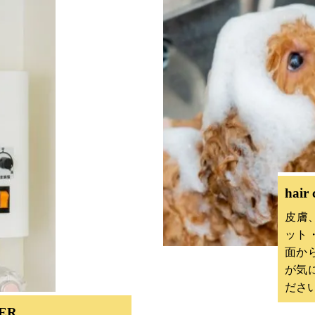
hair 
皮膚
ット
面か
が気
ださ
ER