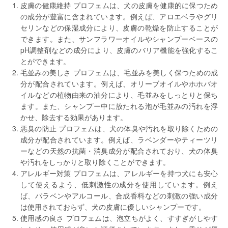
皮膚の健康維持 プロフェムは、犬の皮膚を健康的に保つため
の成分が豊富に含まれています。例えば、アロエベラやグリ
セリンなどの保湿成分により、皮膚の乾燥を防止することが
できます。また、サンフラワーオイルやシャンプーベースの
pH調整剤などの成分により、皮膚のバリア機能を強化するこ
とができます。
毛並みの美しさ プロフェムは、毛並みを美しく保つための成
分が配合されています。例えば、オリーブオイルやホホバオ
イルなどの植物由来の油分により、毛並みをしっとりと保ち
ます。また、シャンプー中に放たれる泡が毛並みの汚れを浮
かせ、除去する効果があります。
悪臭の防止 プロフェムは、犬の体臭や汚れを取り除くための
成分が配合されています。例えば、ラベンダーやティーツリ
ーなどの天然の抗菌・消臭成分が配合されており、犬の体臭
や汚れをしっかりと取り除くことができます。
アレルギー対策 プロフェムは、アレルギーを持つ犬にも安心
して使えるよう、低刺激性の成分を使用しています。例え
ば、パラベンやアルコール、合成香料などの刺激の強い成分
は使用されておらず、犬の皮膚に優しいシャンプーです。
使用感の良さ プロフェムは、泡立ちがよく、すすぎがしやす